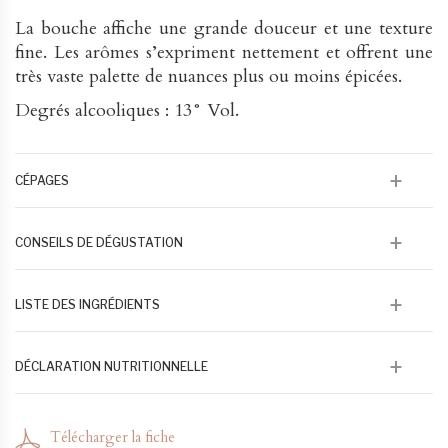
La bouche affiche une grande douceur et une texture
fine. Les arômes s’expriment nettement et offrent une
très vaste palette de nuances plus ou moins épicées.
Degrés alcooliques : 13° Vol.
CÉPAGES
35% Cinsault, 15% Grenache, 15 % Carignan, 15 %
CONSEILS DE DÉGUSTATION
Cabernet, 10 % Tiburen, 10 % Rolle
Ce vin accompagnera parfaitement un tagine
LISTE DES INGRÉDIENTS
d’agneau ou un thon mi cuit.
À déguster de préférence jeune et frais (10 à 12 °).
100 % issu de raisin en agriculture biologique et
DÉCLARATION NUTRITIONNELLE
biodynamique
79 kcal/100 ml 328 kj/100 ml - Lipides 0 - Acides gras
saturés 0 - Glucose Fructore 1,3- Protéines 0 - Sel 0
Télécharger la fiche